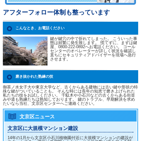
アフターフォロー体制も整っています
こんなとき、お電話ください
鍵が鍵穴の中で折れてしまった。 こういった事
態は頻繁に発生致します。 慌てずに、まずは鍵
屋、0800-222-0892へお電話ください。 コール
センターのオペレーターが詳しく状況を確認し
直ちにセキュリティアドバイザーを現場へ急行
させます。
磨き抜かれた熟練の技
御茶ノ水女子大や東京大学など、古くからある建物には古い鍵や形状の特
殊な鍵がついていることも。 そんな時には長年の知恵で磨き上げられた
私たちの技をお試しください。 千駄木や小石川などの古くからある街並
みや道も熟練たちは熟知しております。 鍵のトラブル、早期解決を求め
たいなら当社、文京区センターへご連絡ください。
文京区ニュース
文京区に大規模マンション建設
14年の1月から文京区小石川植物園付近に大規模マンションの建設が