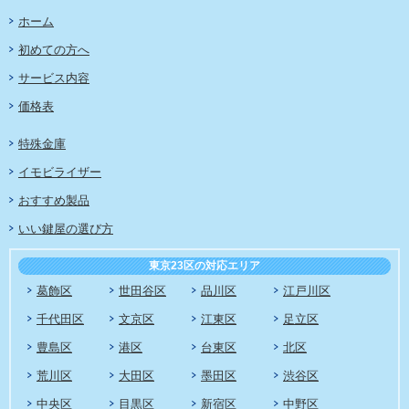
ホーム
初めての方へ
サービス内容
価格表
特殊金庫
イモビライザー
おすすめ製品
いい鍵屋の選び方
東京23区の対応エリア
葛飾区
世田谷区
品川区
江戸川区
千代田区
文京区
江東区
足立区
豊島区
港区
台東区
北区
荒川区
大田区
墨田区
渋谷区
中央区
目黒区
新宿区
中野区