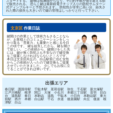
スタートする。 建物は低層階からなり、その約半数が億を超える額
で販売される。 恐らく鍵は最新鋭電子チップ入りの防犯サムターン
式ディンプルキーと予想されます。 防犯性が非常に高い分、紛失さ
れた際の損失も大きいので鍵の管理はしっかりと行って下さい。
文京区
作業日誌
鍵開けの作業として技術力もさることなら
が、お客様とのコミュニケーションをしっ
かり取る「営業力」も重要だと感じる今日
この頃です。 鍵を紛失したから、鍵を開け
て欲しい。 この依頼から、鍵開けをした先
には、鍵が無く防犯上も不安なので鍵交換
をご提案しなければならないところです。
本日は文京区向丘の、白山駅前に住む女性
からこの依頼が入ったので鍵交換もご提案
させていただきました。 少しでもお役に立
てることができれば幸いです。
出張エリア
春日駅 護国寺駅 千駄木駅 茗荷谷駅 弥生 千石駅 新大塚駅
江戸川橋駅 根津 関口 大塚 小石川 本郷三丁目駅 音羽 目白
台 湯島駅 春日 本駒込 湯島 千駄木 小日向 本駒込駅 東大
前駅 西片 本郷 白山駅 千石 水道 後楽園駅 向丘 後楽 根
津駅 白山